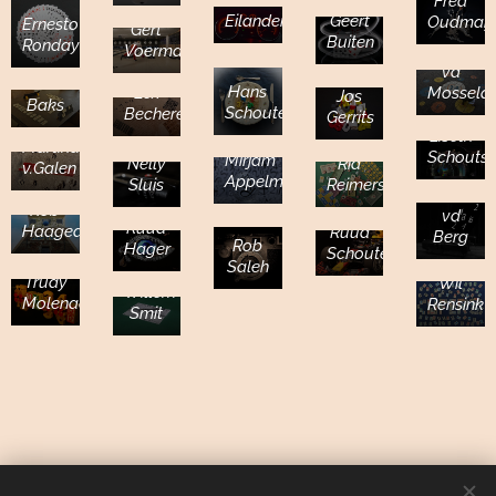
Fred
Eilander
Geert
Oudmaij
Ernesto
Gert
Buiten
Ronday
Hans
Voerman
vd
Lenie
Hans
Lex
Mossela
Jos
Baks
Schouten
Becherer
Gerrits
Liseth
Martina
Schouts
Mirjam
Ria
Nelly
v.Galen
Appelman
Reimers
Sluis
Riet
Rob
vd
Ruud
Haagedoorn
Ruud
Berg
Rob
Hager
Schouten
Saleh
Trudy
Wil
Willem
Molenaar
Rensink
Smit