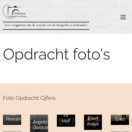
Leer weggooien, om de waarde van de fotografie te behouden
Opdracht foto's
Foto Opdracht Cijfers
Annelies
Aad
Harry
vd
Ellen
Peerdeman
Spelt
Hoff
Angela
Kreuk
Goldstein
Gerard