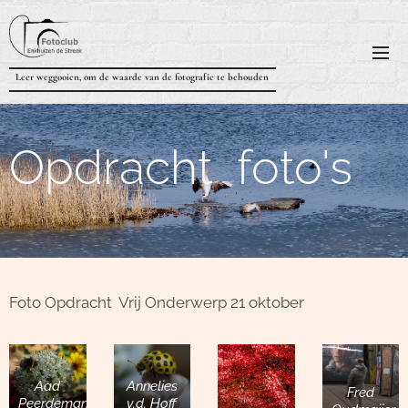
Leer weggooien, om de waarde van de fotografie te behouden
Opdracht foto's
Foto Opdracht Vrij Onderwerp 21 oktober
Aad
Annelies
Fred
Peerdeman
v.d. Hoff