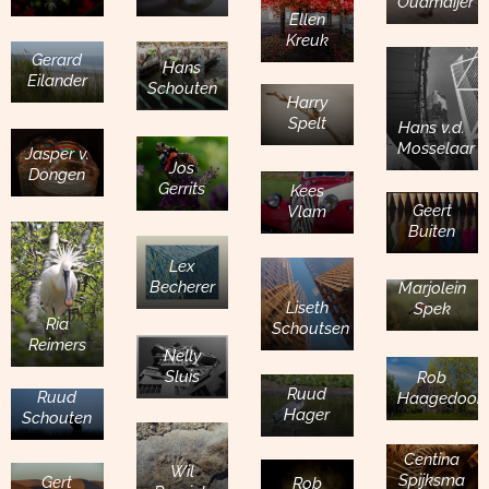
Oudmaijer
Ellen
Kreuk
Gerard
Hans
Eilander
Schouten
Harry
Spelt
Hans v.d.
Mosselaar
Jasper v.
Jos
Dongen
Gerrits
Kees
Geert
Vlam
Buiten
Lex
Becherer
Marjolein
Liseth
Spek
Ria
Schoutsen
Reimers
Nelly
Sluis
Rob
Ruud
Ruud
Haagedoor
Hager
Schouten
Centina
Wil
Spijksma
Gert
Rob